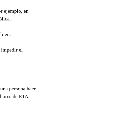
or ejemplo, en
ólica.
 bien.
 impedir el
 una persona hace
chorro de ETA,