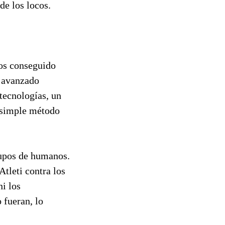
de los locos.
mos conseguido
n avanzado
tecnologías, un
l simple método
rupos de humanos.
Atleti contra los
ni los
 fueran, lo