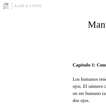
A LAS 6 Y PICO
Manu
Capítulo 1: Cons
Los humanos tene
ojos. El número 
un ser humano tam
dos ojos.