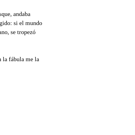
osque, andaba
gido: si el mundo
ano, se tropezó
 la fábula me la