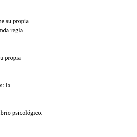
ne su propia
unda regla
su propia
s: la
ibrio psicológico.